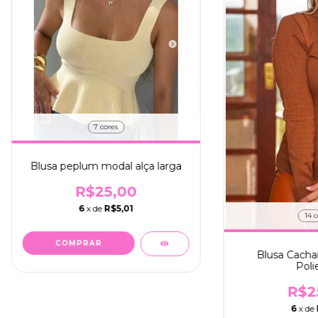
7 cores
Blusa peplum modal alça larga
R$25,00
6
x de
R$5,01
14 c
COMPRAR
Blusa Cachar
Poli
R$2
6
x de