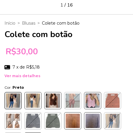
1
/
16
Início
>
Blusas
>
Colete com botão
Colete com botão
R$30,00
7
x de
R$5,18
Ver mais detalhes
Cor:
Preto