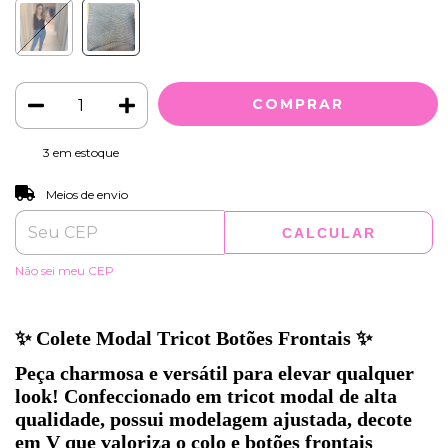
3
em estoque
ALTERAR CEP
Entregas para o CEP:
Meios de envio
CALCULAR
Não sei meu CEP
✨ Colete Modal Tricot Botões Frontais ✨
Peça charmosa e versátil para elevar qualquer
look! Confeccionado em tricot modal de alta
qualidade, possui modelagem ajustada, decote
em V que valoriza o colo e botões frontais